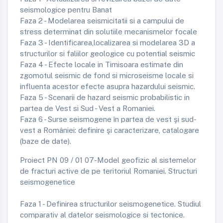
seismologice pentru Banat
Faza 2 - Modelarea seismicitatii si a campului de
stress determinat din solutiile mecanismelor focale
Faza 3 - Identificarea,localizarea si modelarea 3D a
structurilor si faliilor geologice cu potential seismic
Faza 4 - Efecte locale in Timisoara estimate din
zgomotul seismic de fond si microseisme locale si
influenta acestor efecte asupra hazardului seismic.
Faza 5 - Scenarii de hazard seismic probabilistic in
partea de Vest si Sud - Vest a Romaniei.
Faza 6 - Surse seismogene în partea de vest şi sud-
vest a României: definire şi caracterizare, catalogare
(baze de date).
Proiect PN 09 / 01 07-Model geofizic al sistemelor
de fracturi active de pe teritoriul Romaniei. Structuri
seismogenetice
Faza 1 - Definirea structurilor seismogenetice. Studiul
comparativ al datelor seismologice si tectonice.