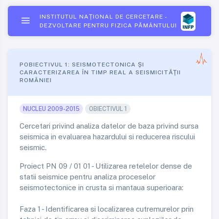
INSTITUTUL NAŢIONAL DE CERCETARE -
DEZVOLTARE PENTRU FIZICA PĂMÂNTULUI
POBIECTIVUL 1: SEISMOTECTONICA ŞI
CARACTERIZAREA ÎN TIMP REAL A SEISMICITĂŢII
ROMÂNIEI
NUCLEU 2009-2015
OBIECTIVUL 1
Cercetari privind analiza datelor de baza privind sursa
seismica in evaluarea hazardului si reducerea riscului
seismic.
Proiect PN 09 / 01 01 - Utilizarea retelelor dense de
statii seismice pentru analiza proceselor
seismotectonice in crusta si mantaua superioara:
Faza 1 - Identificarea si localizarea cutremurelor prin