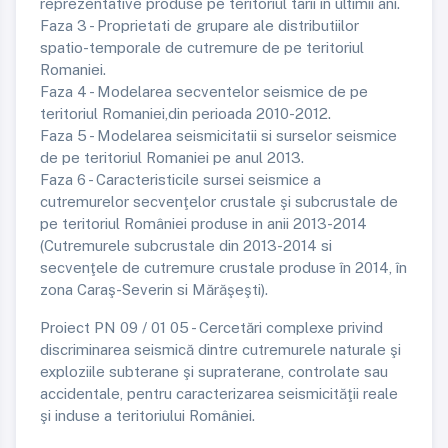
reprezentative produse pe teritoriul tarii in ultimii ani.
Faza 3 - Proprietati de grupare ale distributiilor
spatio-temporale de cutremure de pe teritoriul
Romaniei.
Faza 4 - Modelarea secventelor seismice de pe
teritoriul Romaniei,din perioada 2010-2012.
Faza 5 - Modelarea seismicitatii si surselor seismice
de pe teritoriul Romaniei pe anul 2013.
Faza 6 - Caracteristicile sursei seismice a
cutremurelor secvenţelor crustale şi subcrustale de
pe teritoriul României produse in anii 2013-2014
(Cutremurele subcrustale din 2013-2014 si
secvenţele de cutremure crustale produse în 2014, în
zona Caraş-Severin si Mărăşeşti).
Proiect PN 09 / 01 05 - Cercetări complexe privind
discriminarea seismică dintre cutremurele naturale şi
exploziile subterane şi supraterane, controlate sau
accidentale, pentru caracterizarea seismicităţii reale
şi induse a teritoriului României.