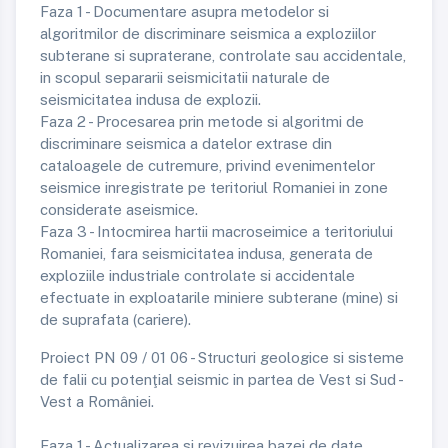
Faza 1 - Documentare asupra metodelor si
algoritmilor de discriminare seismica a exploziilor
subterane si supraterane, controlate sau accidentale,
in scopul separarii seismicitatii naturale de
seismicitatea indusa de explozii.
Faza 2 - Procesarea prin metode si algoritmi de
discriminare seismica a datelor extrase din
cataloagele de cutremure, privind evenimentelor
seismice inregistrate pe teritoriul Romaniei in zone
considerate aseismice.
Faza 3 - Intocmirea hartii macroseimice a teritoriului
Romaniei, fara seismicitatea indusa, generata de
exploziile industriale controlate si accidentale
efectuate in exploatarile miniere subterane (mine) si
de suprafata (cariere).
Proiect PN 09 / 01 06 - Structuri geologice si sisteme
de falii cu potenţial seismic in partea de Vest si Sud -
Vest a României.
Faza 1 - Actualizarea si revizuirea bazei de date