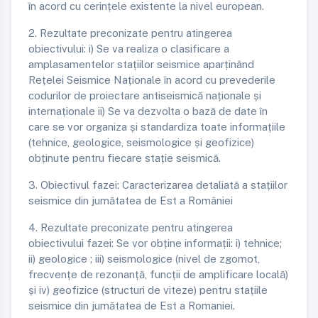
în acord cu cerințele existente la nivel european.
2. Rezultate preconizate pentru atingerea
obiectivului: i) Se va realiza o clasificare a
amplasamentelor stațiilor seismice aparținând
Rețelei Seismice Naționale în acord cu prevederile
codurilor de proiectare antiseismică naționale și
internaționale ii) Se va dezvolta o bază de date în
care se vor organiza și standardiza toate informațiile
(tehnice, geologice, seismologice și geofizice)
obținute pentru fiecare stație seismică.
3. Obiectivul fazei: Caracterizarea detaliată a stațiilor
seismice din jumătatea de Est a României
4. Rezultate preconizate pentru atingerea
obiectivului fazei: Se vor obține informații: i) tehnice;
ii) geologice ; iii) seismologice (nivel de zgomot,
frecvențe de rezonanță, funcții de amplificare locală)
și iv) geofizice (structuri de viteze) pentru stațiile
seismice din jumătatea de Est a Romaniei.