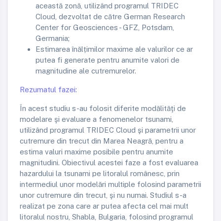
această zonă, utilizând programul TRIDEC
Cloud, dezvoltat de către German Research
Center for Geosciences - GFZ, Potsdam,
Germania;
Estimarea înălțimilor maxime ale valurilor ce ar
putea fi generate pentru anumite valori de
magnitudine ale cutremurelor.
Rezumatul fazei:
În acest studiu s-au folosit diferite modălităţi de
modelare şi evaluare a fenomenelor tsunami,
utilizând programul TRIDEC Cloud şi parametrii unor
cutremure din trecut din Marea Neagră, pentru a
estima valuri maxime posibile pentru anumite
magnitudini. Obiectivul acestei faze a fost evaluarea
hazardului la tsunami pe litoralul românesc, prin
intermediul unor modelări multiple folosind parametrii
unor cutremure din trecut, şi nu numai. Studiul s-a
realizat pe zona care ar putea afecta cel mai mult
litoralul nostru, Shabla, Bulgaria, folosind programul