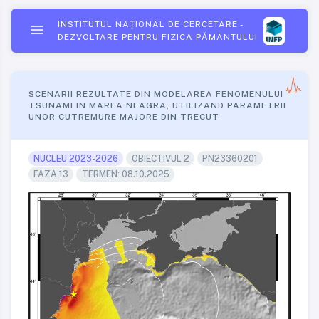
INSTITUTUL NAŢIONAL DE CERCETARE -
DEZVOLTARE PENTRU FIZICA PĂMÂNTULUI
SCENARII REZULTATE DIN MODELAREA FENOMENULUI
TSUNAMI IN MAREA NEAGRA, UTILIZAND PARAMETRII
UNOR CUTREMURE MAJORE DIN TRECUT
NUCLEU 2023-2026
OBIECTIVUL 2
PN23360201
FAZA 13
TERMEN: 08.10.2025