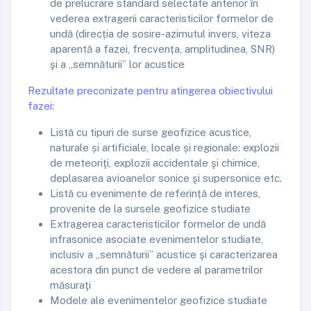
de prelucrare standard selectate anterior în
vederea extragerii caracteristicilor formelor de
undă (direcția de sosire-azimutul invers, viteza
aparentă a fazei, frecvența, amplitudinea, SNR)
şi a „semnăturii” lor acustice
Rezultate preconizate pentru atingerea obiectivului
fazei:
Listă cu tipuri de surse geofizice acustice,
naturale și artificiale, locale și regionale: explozii
de meteoriţi, explozii accidentale şi chimice,
deplasarea avioanelor sonice şi supersonice etc.
Listă cu evenimente de referință de interes,
provenite de la sursele geofizice studiate
Extragerea caracteristicilor formelor de undă
infrasonice asociate evenimentelor studiate,
inclusiv a „semnăturii” acustice şi caracterizarea
acestora din punct de vedere al parametrilor
măsuraţi
Modele ale evenimentelor geofizice studiate