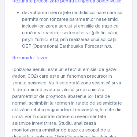
Rezultate preconizate pentru atingerea obiectivului:
dezvoltarea unei rețele multidisciplinare care să
permită monitorizarea parametrilor neseismici,
inclusiv ionizarea aerului și emisiile de gaze cu
urmărirea reacțiilor sistemelor vii (păsări, câini,
pești, furnici, etc), prin realizarea unui aplicații
OEF (Operational Earthquake Forecasting).
Rezumatul fazei:
Ionizarea aerului este un efect al emisiei de gaze
(radon, CO2) care este un fenomen precursor în
zonele seismice. Va fi selectată zona seismică și va
fi determinată evoluția zilnică și sezonieră a
parametrilor de prognoză, abaterile lor față de
normal, schimbări la termen în ratele de seismicitate
utilizând relația magnitudine-frecvență și, în cele din
urmă, vor fi corelate datele cu evenimentele
seismice înregistrate. Studiul analizează
monitorizarea emisiilor de gaze cu scopul de a
dezvolta o aplicație OEF (Operational Earthquake