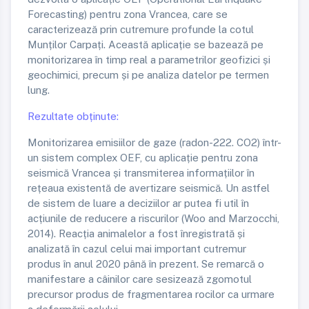
Forecasting) pentru zona Vrancea, care se
caracterizează prin cutremure profunde la cotul
Munților Carpați. Această aplicație se bazează pe
monitorizarea în timp real a parametrilor geofizici și
geochimici, precum și pe analiza datelor pe termen
lung.
Rezultate obținute:
Monitorizarea emisiilor de gaze (radon-222. CO2) într-
un sistem complex OEF, cu aplicație pentru zona
seismică Vrancea și transmiterea informațiilor în
rețeaua existentă de avertizare seismică. Un astfel
de sistem de luare a deciziilor ar putea fi util în
acțiunile de reducere a riscurilor (Woo and Marzocchi,
2014). Reacția animalelor a fost înregistrată și
analizată în cazul celui mai important cutremur
produs în anul 2020 până în prezent. Se remarcă o
manifestare a câinilor care sesizează zgomotul
precursor produs de fragmentarea rocilor ca urmare