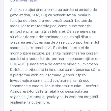
Obiectivul fazei:
Analiza relației dintre ionizarea aerului și emisiile de
gaze (radon, CO2, CO) cu seismicitatea locală în
funcție de structura geologică locală, factorii de
mediu (date meteorologice, câmp electrostatic
atmosferic, informații satelitare). De asemenea, un
alt obiectiv este determinarea unei relații dintre
ionizarea aerului, emisia de gaze cu comportamentul
anormal al sistemelor vii. Extinderea rețelei de
monitorizare include, pe lângă monitorizarea ionizării
aerului și a radonului, determinarea concentrațiilor de
CO2 – CO și instalarea de camere video cu microfon.
Datele achiziționate în timp real sunt transmise către
o platformă web de informare, geobs.infp.ro.
Investigațiile sunt multidisciplinare și urmăresc
fenomenele care au loc în sistemul cuplat Litosferă-
Atmosferă-Ionosferă, relația cu seismicitatea
regională și structura geologică, în vederea creșterii
rezilienței la cutremure.