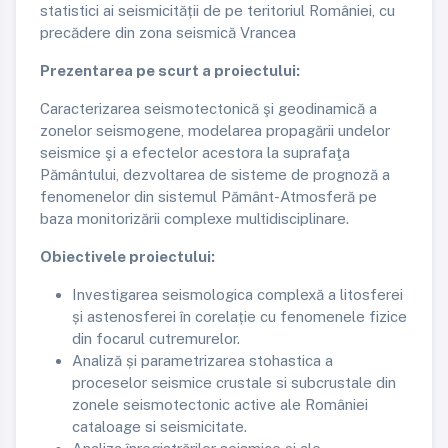
statistici ai seismicității de pe teritoriul României, cu
precădere din zona seismică Vrancea
Prezentarea pe scurt a proiectului:
Caracterizarea seismotectonică şi geodinamică a
zonelor seismogene, modelarea propagării undelor
seismice şi a efectelor acestora la suprafaţa
Pământului, dezvoltarea de sisteme de prognoză a
fenomenelor din sistemul Pământ-Atmosferă pe
baza monitorizării complexe multidisciplinare.
Obiectivele proiectului:
Investigarea seismologica complexă a litosferei
și astenosferei în corelație cu fenomenele fizice
din focarul cutremurelor.
Analiză și parametrizarea stohastica a
proceselor seismice crustale si subcrustale din
zonele seismotectonic active ale României
cataloage si seismicitate.