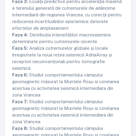
Faza 3:
Ecuaţii predictive pentru acceleraţia maximă
a terenului generată de cutremurele de adâncime
intermediară din regiunea Vrancea, cu corecţii pentru
reducerea incertitudinilor epistemice datorate
efectelor de amplasament
Faza 4:
Distribuția intensităților macroseismice
determinate pentru cutremurele recente
Faza 5:
Analiza cutremurelor globale și locale
înregistrate la noua rețea seismică AdriaArray și
receptori neconvenționali pentru tomografie
seismică
Faza 6:
Studiul comportamentului câmpului
geomagnetic măsurat la Muntele Roșu si corelarea
acestuia cu activitatea seismică intermediara din
zona Vrancea
Faza 7:
Studiul comportamentului câmpului
geomagnetic măsurat la Muntele Roșu si corelarea
acestuia cu activitatea seismică intermediara din
zona Vrancea
Faza 8:
Studiul comportamentului câmpului
geomagnetic măsurat la Muntele Roșu si corelarea