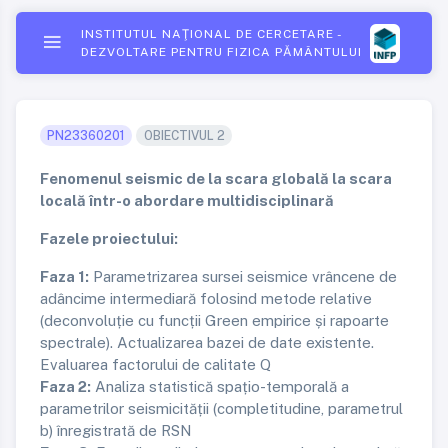
INSTITUTUL NAŢIONAL DE CERCETARE -
DEZVOLTARE PENTRU FIZICA PĂMÂNTULUI
PN23360201
OBIECTIVUL 2
Fenomenul seismic de la scara globală la scara
locală într-o abordare multidisciplinară
Fazele proiectului:
Faza 1:
Parametrizarea sursei seismice vrâncene de
adâncime intermediară folosind metode relative
(deconvoluție cu funcții Green empirice și rapoarte
spectrale). Actualizarea bazei de date existente.
Evaluarea factorului de calitate Q
Faza 2:
Analiza statistică spațio-temporală a
parametrilor seismicității (completitudine, parametrul
b) înregistrată de RSN