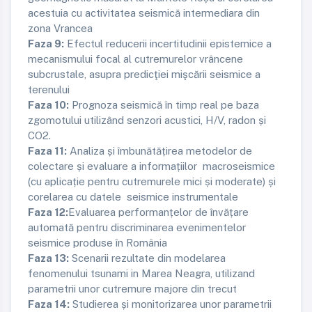
acestuia cu activitatea seismică intermediara din
zona Vrancea
Faza 9:
Efectul reducerii incertitudinii epistemice a
mecanismului focal al cutremurelor vrâncene
subcrustale, asupra predicţiei mişcării seismice a
terenului
Faza 10:
Prognoza seismică în timp real pe baza
zgomotului utilizând senzori acustici, H/V, radon și
CO2.
Faza 11:
Analiza și îmbunătățirea metodelor de
colectare și evaluare a informațiilor macroseismice
(cu aplicație pentru cutremurele mici și moderate) și
corelarea cu datele seismice instrumentale
Faza 12:
Evaluarea performanțelor de învățare
automată pentru discriminarea evenimentelor
seismice produse în România
Faza 13:
Scenarii rezultate din modelarea
fenomenului tsunami in Marea Neagra, utilizand
parametrii unor cutremure majore din trecut
Faza 14:
Studierea și monitorizarea unor parametrii