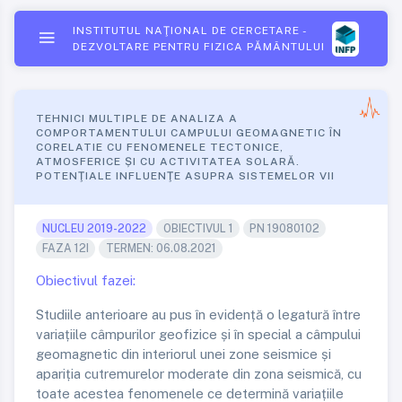
INSTITUTUL NAŢIONAL DE CERCETARE -
DEZVOLTARE PENTRU FIZICA PĂMÂNTULUI
TEHNICI MULTIPLE DE ANALIZA A
COMPORTAMENTULUI CAMPULUI GEOMAGNETIC ÎN
CORELATIE CU FENOMENELE TECTONICE,
ATMOSFERICE ȘI CU ACTIVITATEA SOLARĂ.
POTENŢIALE INFLUENŢE ASUPRA SISTEMELOR VII
NUCLEU 2019-2022
OBIECTIVUL 1
PN 19080102
FAZA 12I
TERMEN: 06.08.2021
Obiectivul fazei:
Studiile anterioare au pus în evidență o legatură între
variațiile câmpurilor geofizice și în special a câmpului
geomagnetic din interiorul unei zone seismice și
apariția cutremurelor moderate din zona seismică, cu
toate acestea fenomenele ce determină variațiile