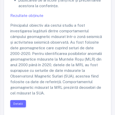
publicarea de articole științifice și prezentarea
acestora la conferințe.
Rezultate obținute
Principalul obiectiv ala cestui studiu a fost
investigarea legăturii dintre comportamentul
câmpului geomagnetic măsurat într-o zonă seismică
și activitatea seismică observată. Au fost folosite
date geomagnetice care cuprind seturi de date
2000-2020. Pentru identificarea posibilelor anomalii
geomagnetice măsurate la Muntele Roșu (MLR) din
anul 2000 până în 2020, datele de la MRL au fost
suprapuse cu seturile de date măsurate la
Observatorul Magnetic Surlari (SUA), acestea fiind
folosite ca date de referință. Comportamentul
geomagnetic măsurat la MRL prezintă deosebiri de
cel măsurat la SUA.
Detalii