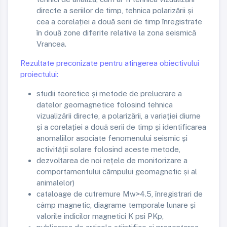
directe a seriilor de timp, tehnica polarizării și
cea a corelației a două serii de timp înregistrate
în două zone diferite relative la zona seismică
Vrancea.
Rezultate preconizate pentru atingerea obiectivului
proiectului:
studii teoretice și metode de prelucrare a
datelor geomagnetice folosind tehnica
vizualizării directe, a polarizării, a variației diurne
și a corelației a două serii de timp și identificarea
anomaliilor asociate fenomenului seismic și
activității solare folosind aceste metode,
dezvoltarea de noi rețele de monitorizare a
comportamentului câmpului geomagnetic și al
animalelor)
cataloage de cutremure Mw>4.5, înregistrari de
câmp magnetic, diagrame temporale lunare și
valorile indicilor magnetici K psi PKp,