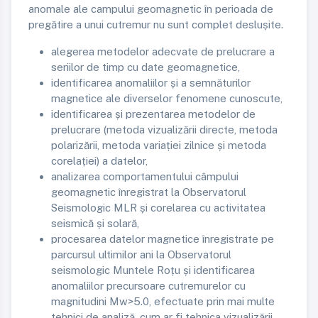
anomale ale campului geomagnetic în perioada de
pregătire a unui cutremur nu sunt complet deslușite.
alegerea metodelor adecvate de prelucrare a
seriilor de timp cu date geomagnetice,
identificarea anomaliilor și a semnăturilor
magnetice ale diverselor fenomene cunoscute,
identificarea și prezentarea metodelor de
prelucrare (metoda vizualizării directe, metoda
polarizării, metoda variației zilnice și metoda
corelației) a datelor,
analizarea comportamentului câmpului
geomagnetic înregistrat la Observatorul
Seismologic MLR și corelarea cu activitatea
seismică și solară,
procesarea datelor magnetice înregistrate pe
parcursul ultimilor ani la Observatorul
seismologic Muntele Roțu și identificarea
anomaliilor precursoare cutremurelor cu
magnitudini Mw>5.0, efectuate prin mai multe
tehnici de analiză, cum ar fi tehnica vizualizării